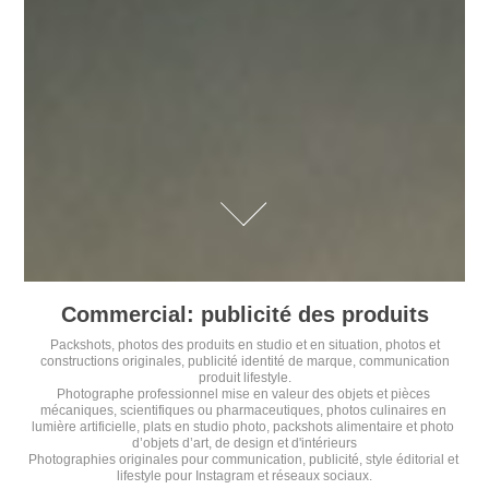
Commercial: publicité des produits
Packshots, photos des produits en studio et en situation, photos et
constructions originales, publicité identité de marque, communication
produit lifestyle.
Photographe professionnel mise en valeur des objets et pièces 
mécaniques, scientifiques ou pharmaceutiques, photos culinaires en 
lumière artificielle, plats en studio photo, packshots alimentaire et photo 
d’objets d’art, de design et d'intérieurs
Photographies originales pour communication, publicité, style éditorial et 
lifestyle pour Instagram et réseaux sociaux.