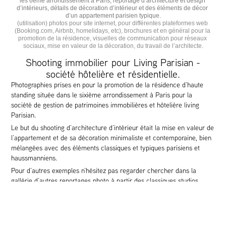
les 6eme arrondissement à Paris, reportage d’architecture et design 
d’intérieurs, détails de décoration d’intérieur et des éléments de décor 
d’un appartement parisien typique.
(utilisation) photos pour site internet, pour différentes plateformes web 
(Booking.com, Airbnb, homelidays, etc), brochures et en général pour la 
promotion de la résidence, visuelles de communication pour réseaux 
sociaux, mise en valeur de la décoration, du travail de l’architecte.
Shooting immobilier pour Living Parisian -
société hôtelière et résidentielle.
Photographies prises en pour la promotion de la résidence d’haute
standing située dans le sixième arrondissement à Paris pour la
société de gestion de patrimoines immobilières et hôtelière living
Parisian.
Le but du shooting d’architecture d’intérieur était la mise en valeur de
l’appartement et de sa décoration minimaliste et contemporaine, bien
mélangées avec des éléments classiques et typiques parisiens et
haussmanniens.
Pour d’autres exemples n’hésitez pas regarder chercher dans la
gallérie d’autres reportages photo à partir des classiques studios
parisiens optimisé par différentes architectes jusqu’aux résidences
d’appartements de luxe ou des châteaux de charme, partout en
région parisienne ou en France.